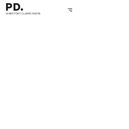
PD.
DIRECTOR Y CLAVECINISTA
SOBRE NOSOTROS
INTERPRETACIÓN HISTÓRICA